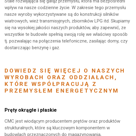
Stale rozwijająca się gałąź przemysłu, która ma bezpośredni
wpływ na nasze codzienne życie. W zakresie tego przemysłu
nasze wyroby wykorzystywane są do konstrukcji silników
wiatrowych, wież transmisyjnych, zbiorników LPG itd. Skupiamy
się na wysokiej jakości naszych produktów, aby zapewnić, ze
wszystkie te budowle spełnią swoją rolę we właściwy sposób
tj. pozwalając na połączenia telefoniczne, zasilając domy, czy
dostarczając benzynę i gaz.
DOWIEDZ SIĘ WIĘCEJ O NASZYCH
WYROBACH ORAZ ODDZIAŁACH,
KTÓRE WSPÓŁPRACUJĄ Z
PRZEMYSŁEM ENERGETYCZNYM
Pręty okrągłe i płaskie
CMC jest wiodącym producentem prętów oraz produktów
strukturalnych, które są kluczowym komponentem w
budowlach przeznaczonych do magazynowania,