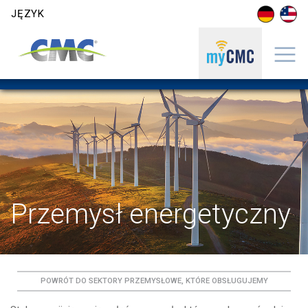
Skip to content
JĘZYK
Przemysł energetyczny
POWRÓT DO SEKTORY PRZEMYSŁOWE, KTÓRE OBSŁUGUJEMY