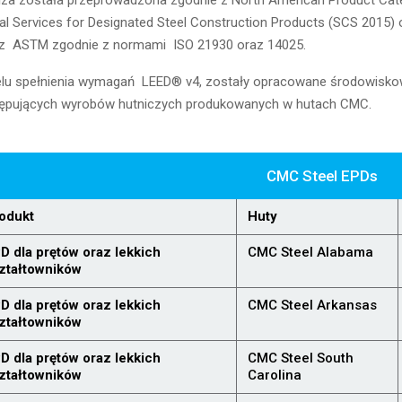
iza została przeprowadzona zgodnie z North American Product Ca
al Services for Designated Steel Construction Products (SCS 2015) 
z ASTM zgodnie z normami ISO 21930 oraz 14025.
lu spełnienia wymagań LEED® v4, zostały opracowane środowiskowe
ępujących wyrobów hutniczych produkowanych w hutach CMC.
CMC Steel EPDs
odukt
Huty
D dla prętów oraz lekkich
CMC Steel Alabama
ztałtowników
D dla prętów oraz lekkich
CMC Steel Arkansas
ztałtowników
D dla prętów oraz lekkich
CMC Steel South
ztałtowników
Carolina