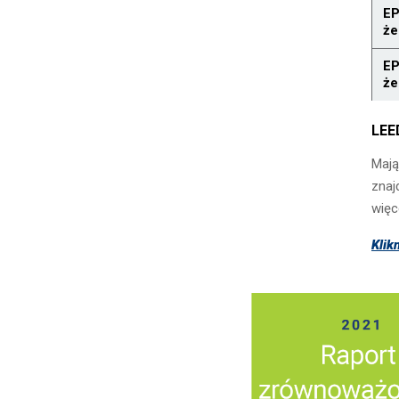
EP
że
EP
że
LEE
Mają
znaj
więc
Klik