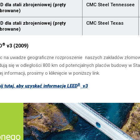
D dla stali zbrojeniowej (pręty
CMC Steel Tennessee
browane)
D dla stali zbrojeniowej (pręty
CMC Steel Texas
browane)
®
D
v3 (2009)
c na uwadze geograficzne rozproszenie naszych zakładów złomowyc
dują się w odległości 800 km od potencjalnych placów budowy w S
ej informacji, prosimy o kliknięcie w poniższy link.
®
nij tutaj, aby uzyskać informacje
LEED
v3