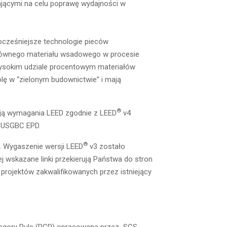
jącymi na celu poprawę wydajności w
ocześniejsze technologie pieców
 głównego materiału wsadowego w procesie
 wysokim udziale procentowym materiałów
lę w “zielonym budownictwie” i mają
®
ają wymagania LEED zgodnie z LEED
v4
u USGBC EPD.
®
. Wygaszenie wersji LEED
v3 zostało
j wskazane linki przekierują Państwa do stron
 projektów zakwalifikowanych przez istniejący