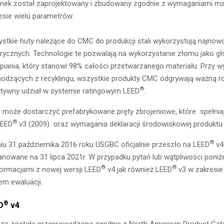
nek został zaprojektowany i zbudowany zgodnie z wymaganiami ma
esie wielu parametrów.
stkie huty należące do CMC do produkcji stali wykorzystują najnow
trycznych. Technologie te pozwalają na wykorzystanie złomu jako
piania, który stanowi 98% całości przetwarzanego materiału. Przy
odzących z recyklingu, wszystkie produkty CMC odgrywają ważną ro
®
tywny udział w systemie ratingowym LEED
.
może dostarczyć prefabrykowane pręty zbrojeniowe, które spełni
®
LEED
v3 (2009) oraz wymagania deklaracji środowiskowej produkt
®
iu 31 października 2016 roku USGBC oficjalnie przeszło na LEED
v4
anowane na 31 lipca 2021r. W przypadku pytań lub wątpliwości poniże
®
®
formacjami z nowej wersji LEED
v4 jak również LEED
v3 w zakresie
em ewaluacji.
®
D
v4