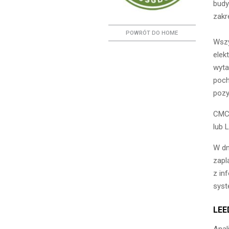
budy
zakr
POWRÓT DO HOME
Wszy
elek
wyta
poch
pozy
CMC 
lub 
W dn
zapl
z in
syst
LEE