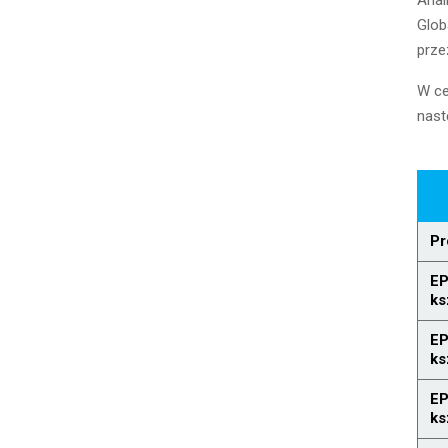
Anal
Glob
prze
W ce
nast
Pr
EP
ks
EP
ks
EP
ks