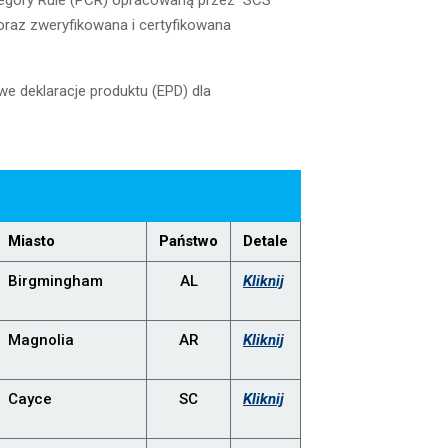
tegory Rule (PCR) opracowaną przez SCS
oraz zweryfikowana i certyfikowana
 deklaracje produktu (EPD) dla
Miasto
Państwo
Detale
Birgmingham
AL
Kliknij
Magnolia
AR
Kliknij
Cayce
SC
Kliknij