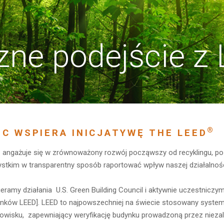
zne podejście z
®
C WSPIERA INICJATYWĘ THE LEED
angażuje się w zrównoważony rozwój począwszy od recyklingu, po p
stkim w transparentny sposób raportować wpływ naszej działalnośc
eramy działania U.S. Green Building Council i aktywnie uczestniczy
nków LEED]. LEED to najpowszechniej na świecie stosowany system 
owisku, zapewniający weryfikację budynku prowadzoną przez niezal