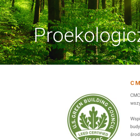
Proekologic
CM
CMC 
wszy
Wspi
budy
środ