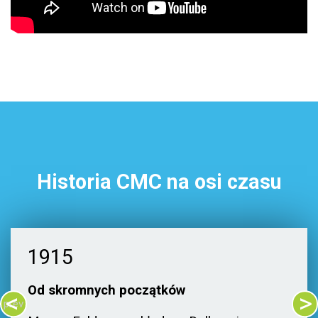
Historia CMC na osi czasu
1915
Od skromnych początków
prev
next