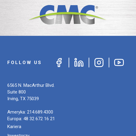
FOLLOW US
6565 N. MacArthur Blvd.
Suite 800
Irving
,
TX
75039
Ameryka:
214.689.4300
Europa:
48 32 672 16 21
Kariera
Inwestorzy