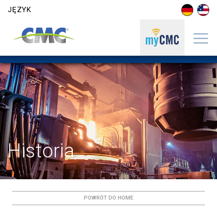
Skip to content
JĘZYK
Historia
POWRÓT DO HOME