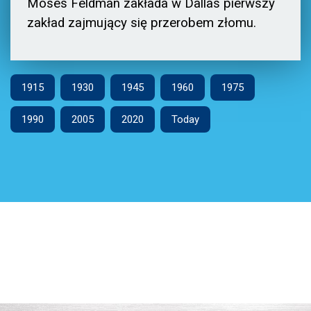
Moses Feldman zakłada w Dallas pierwszy
zakład zajmujący się przerobem złomu.
1915
1930
1945
1960
1975
1990
2005
2020
Today