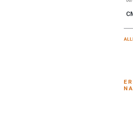
06
CM
ALL
ER
NA