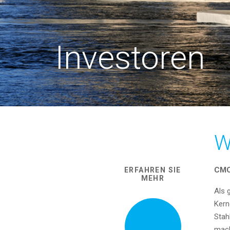
Investoren
W
CMC
ERFAHREN SIE
MEHR
Als 
Kern
Stah
mach