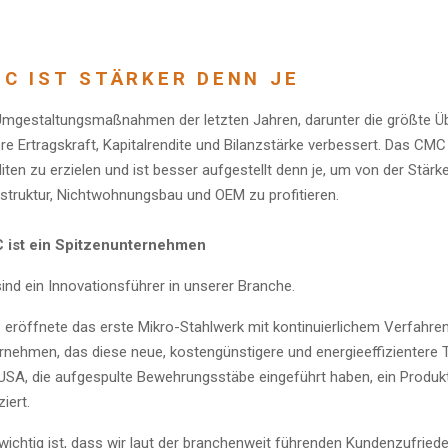
C IST STÄRKER DENN JE
Umgestaltungsmaßnahmen der letzten Jahren, darunter die größte Ü
re Ertragskraft, Kapitalrendite und Bilanzstärke verbessert. Das CMC
iten zu erzielen und ist besser aufgestellt denn je, um von der Stärk
astruktur, Nichtwohnungsbau und OEM zu profitieren.
 ist ein Spitzenunternehmen
sind ein Innovationsführer in unserer Branche.
eröffnete das erste Mikro-Stahlwerk mit kontinuierlichem Verfahren
rnehmen, das diese neue, kostengünstigere und energieeffizientere T
USA, die aufgespulte Bewehrungsstäbe eingeführt haben, ein Produkt
iert.
wichtig ist, dass wir laut der branchenweit führenden Kundenzufrie