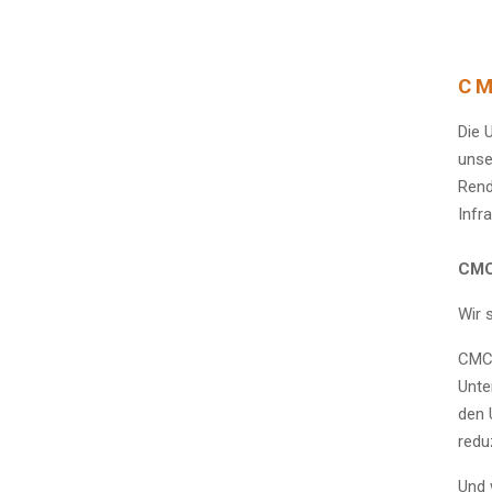
CM
Die 
unse
Rend
Infr
CMC
Wir 
CMC 
Unte
den 
reduz
Und 