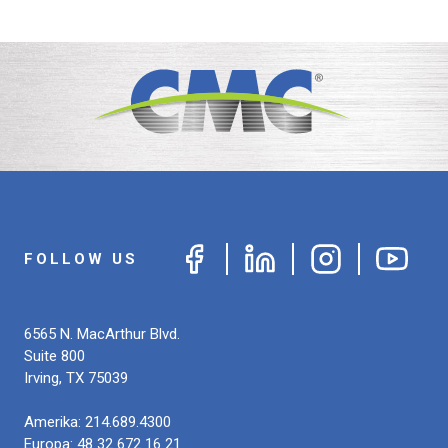
FOLLOW US
6565 N. MacArthur Blvd.
Suite 800
Irving
,
TX
75039
Amerika:
214.689.4300
Europa:
48 32 672 16 21