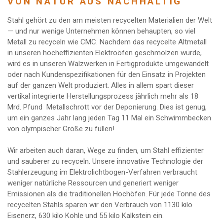
VON NATUR AUS NACHHALTIG
Stahl gehört zu den am meisten recycelten Materialien der Welt
— und nur wenige Unternehmen können behaupten, so viel
Metall zu recyceln wie CMC. Nachdem das recycelte Altmetall
in unseren hocheffizienten Elektroöfen geschmolzen wurde,
wird es in unseren Walzwerken in Fertigprodukte umgewandelt
oder nach Kundenspezifikationen für den Einsatz in Projekten
auf der ganzen Welt produziert. Alles in allem spart dieser
vertikal integrierte Herstellungsprozess jährlich mehr als 18
Mrd. Pfund Metallschrott vor der Deponierung. Dies ist genug,
um ein ganzes Jahr lang jeden Tag 11 Mal ein Schwimmbecken
von olympischer Größe zu füllen!
Wir arbeiten auch daran, Wege zu finden, um Stahl effizienter
und sauberer zu recyceln. Unsere innovative Technologie der
Stahlerzeugung im Elektrolichtbogen-Verfahren verbraucht
weniger natürliche Ressourcen und generiert weniger
Emissionen als die traditionellen Hochöfen. Für jede Tonne des
recycelten Stahls sparen wir den Verbrauch von 1130 kilo
Eisenerz, 630 kilo Kohle und 55 kilo Kalkstein ein.